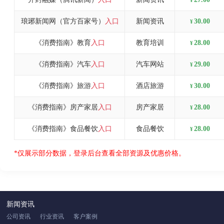
琅琊新闻网（官方百家号）
入口
新闻资讯
30.00
《消费指南》教育
入口
教育培训
28.00
《消费指南》汽车
入口
汽车网站
29.00
《消费指南》旅游
入口
酒店旅游
30.00
《消费指南》房产家居
入口
房产家居
28.00
《消费指南》食品餐饮
入口
食品餐饮
28.00
*仅展示部分数据，登录后台查看全部资源及优惠价格。
新闻资讯
公司资讯
行业资讯
客户案例